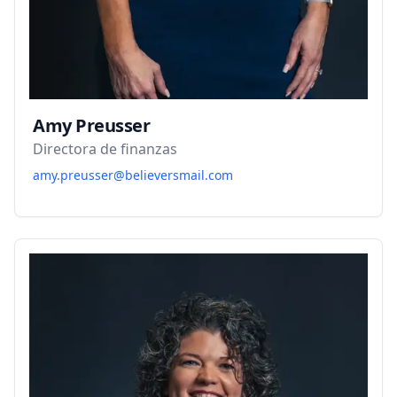
Amy Preusser
Directora de finanzas
amy.preusser@believersmail.com