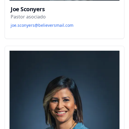
Joe Sconyers
Pastor asociado
joe.sconyers@believersmail.com