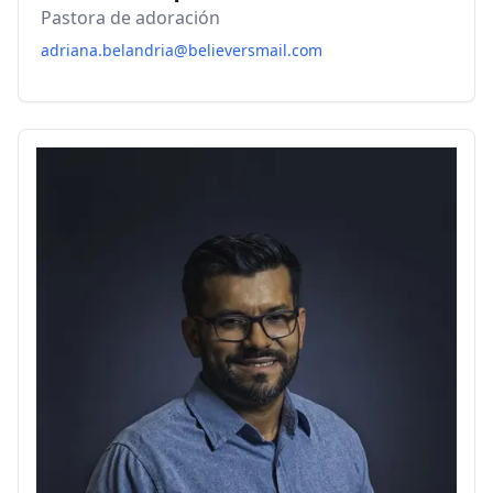
Pastora de adoración
adriana.belandria@believersmail.com