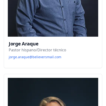
Jorge Araque
Pastor hispano/Director técnico
jorge.araque@believersmail.com